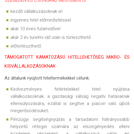
SZEGEDEN ÉS CSONGRÁD MEGYÉBEN IS
:
kezdő vállalkozásoknak is!
ingyenes hitel előminősítéssel
akár 10 éves futamidővel
akár 2 év türelmi idő után is törleszthető
előtörleszthető
TÁMOGATOTT KAMATOZÁSÚ HITELLEHETŐSÉG MIKRO- ÉS
KISVÁLLALKOZÁSOKNAK
Az általunk nyújtott hiteltermékekkel célunk:
Kedvezményes feltételekkel hitel nyújtása
vállalkozásoknak, a gazdasági válság negatív hatásainak
ellensúlyozására, ezáltal is segítve a piacon való újbóli
megerősödésüket;
Pénzügyi segítségnyújtás a társadalom hátrányosabb
helyzetű rétegei számára az elszegényedés elleni
küzdelem részeként, a vállalkozóvá válás és