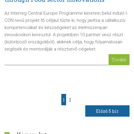
Az Interreg Central Europe Programme keretein belül induló I-
CON nevű projekt fő céljául tűzte ki, hogy javítsa a vállalkozói
kompetenciákat és készségeket az élelmiszeripari
innovációkon keresztül. A projektben 10 partner vesz részt
(különböző országokból), akiknek célja, hogy folyamatosan
segítsék és mentorálják a résztvevő cégeket.
Tovább
1
2
Előző 5 hír