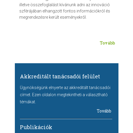
illetve összefoglalást kívánunk adni az innováció
szférájában elhangzott fontos információkról és
megrendezésre került eseményekről.
Tovább
Akkreditált tanácsadói felület
Ügynökségünk elnyerte az akkreditált tanácsadói
címet. Ezen oldalon megtekintheti a választható
témákat.
Tovább
Publikációk