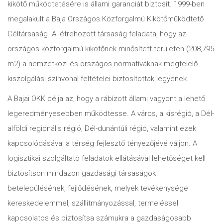
kikötő működtetésére is állami garanciát biztosít. 1999-ben
megalakult a Baja Országos Közforgalmú Kikötőműködtető
Céltársaság. A létrehozott társaság feladata, hogy az
országos közforgalmú kikötőnek minősített területen (208,795
m2) a nemzetközi és országos normatíváknak megfelelő
kiszolgálási színvonal feltételei biztosítottak legyenek.
A Bajai OKK célja az, hogy a rábízott állami vagyont a lehető
legeredményesebben működtesse. A város, a kisrégió, a Dél-
alföldi regionális régió, Dél-dunántúli régió, valamint ezek
kapcsolódásával a térség fejlesztő tényezőjévé váljon. A
logisztikai szolgáltató feladatok ellátásával lehetőséget kell
biztosítson mindazon gazdasági társaságok
betelepülésének, fejlődésének, melyek tevékenysége
kereskedelemmel, szállítmányozással, termeléssel
kapcsolatos és biztosítsa számukra a gazdaságosabb