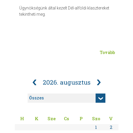
Ügynökségünk által kezelt Dél-alföldi klasztereket
tekintheti meg.
Tovább
2026. augusztus
H
K
Sze
Cs
P
Szo
V
1
2