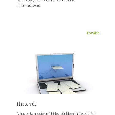
is futó pályázati projektjeiről közlünk
információkat.
Tovább
Hírlevél
A havonta megjelenő hírlevelünkben tájékoztatást