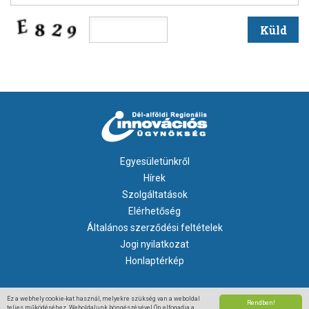
Egyesületünkről
Hírek
Szolgáltatások
Elérhetőség
Általános szerződési feltételek
Jogi nyilatkozat
Honlaptérkép
© Dél-Alföldi Regionális Innovációs Ügynökség 2008
Ez a webhely cookie-kat használ, melyekre szükség van a weboldal
Rendben!
teljes működéséhez. Weboldalunk böngészésével Ön elfogadja a